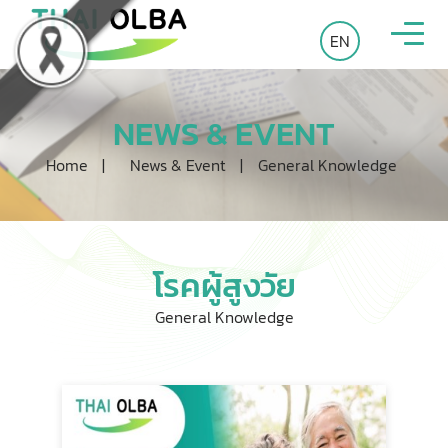
EN
NEWS & EVENT
Home
|
News & Event
|
General Knowledge
โรคผู้สูงวัย
General Knowledge