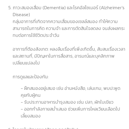
ภาวะสมองเสื่อม (Dementia) และโรคอัลไซเมอร์ (Alzheimer's
Disease)
กลุ่มอาการที่เกิดจากความเสื่อมของเซลล์สมอง ทำให้ความ
สามารถในการคิด ความจำ และการตัดสินใจลดลง จนส่งผลกระ
ทบต่อการใช้ชีวิตประจำวัน
อาการที่ต้องสังเกต: หลงลืมเรื่องที่เพิ่งเกิดขึ้น, สับสนเรื่องเวลา
และสถานที่, มีปัญหาในการสื่อสาร, อารมณ์และบุคลิกภาพ
เปลี่ยนแปลงไป
การดูแลและป้องกัน:
- ฝึกสมองอยู่เสมอ เช่น อ่านหนังสือ, เล่นเกม, พบปะพูด
คุยกับผู้คน
- รับประทานอาหารบำรุงสมอง เช่น ปลา, ผักใบเขียว
- ออกกำลังกายสม่ำเสมอ ช่วยเพิ่มการไหลเวียนเลือดไป
เลี้ยงสมอง