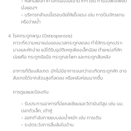
- หลีกเลี่ยงท่าทางที่ต้องงอเข่ามากๆ เช่น การนั่งพับเพียบ
นั่งยองๆ
- บริหารกล้ามเนื้อรอบข้อให้แข็งแรง เช่น การปั่นจักรยาน
หรือว่ายน้ำ
โรคกระดูกพรุน (Osteoporosis)
ภาวะที่ความหนาแน่นของมวลกระดูกลดลง ทำให้กระดูกเปราะ
บางและหักง่าย แม้ได้รับอุบัติเหตุเพียงเล็กน้อย ตำแหน่งที่หัก
บ่อยคือ กระดูกข้อมือ กระดูกสะโพก และกระดูกสันหลัง
อาการที่ต้องสังเกต: มักไม่มีอาการจนกว่าจะเกิดกระดูกหัก อาจ
สังเกตได้จากส่วนสูงที่ลดลง หรือหลังค่อมมากขึ้น
การดูแลและป้องกัน:
- รับประทานอาหารที่มีแคลเซียมและวิตามินดีสูง เช่น นม,
ปลาตัวเล็ก, เต้าหู้
- ออกกำลังกายแบบลงน้ำหนัก เช่น การเดิน
- ระมัดระวังการลื่นล้มในบ้าน