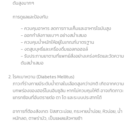
ดันสูงมากๆ
การดูแลและป้องกัน:
- ควบคุมอาหาร ลดการทานเค็มและอาหารไขมันสูง
- ออกกำลังกายเบาๆ อย่างสม่ำเสมอ
- ควบคุมน้ำหนักให้อยู่ในเกณฑ์มาตรฐาน
- งดสูบบุหรี่และเครื่องดื่มแอลกอฮอล์
- รับประทานยาตามที่แพทย์สั่งอย่างเคร่งครัดและวัดความ
ดันสม่ำเสมอ
โรคเบาหวาน (Diabetes Mellitus)
ภาวะที่ร่างกายมีระดับน้ำตาลในเลือดสูงกว่าปกติ เกิดจากความ
บกพร่องของฮอร์โมนอินซูลิน หากไม่ควบคุมให้ดี อาจเกิดภาวะ
แทรกซ้อนที่อันตรายต่อ ตา ไต และระบบประสาทได้
อาการที่ต้องสังเกต: ปัสสาวะบ่อย, กระหายน้ำบ่อย, หิวบ่อย, น้ำ
หนักลด, ตาพร่ามัว, เป็นแผลแล้วหายช้า