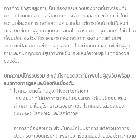
การก้าวเข้าสู่วัยสูงอายุเป็นเรื่องธรรมชาติของชีวิตที่มาพร้อมกับ
ความเปลี่ยนแปลงทางร่างกาย การเสื่อมของอวัยวะต่างๆ ทำให้มี
ความเสี่ยงต่อการเกิดโรคต่างๆ มากขึ้น แต่การเจ็บป่วยไม่ใช่สิ่งที่
ต้องเกิดขึ้นกับผู้สูงอายุทุกคนเสมอไป การมีความรู้ความเข้าใจในโรค
ที่พบบ่อย จะช่วยให้เราสามารถสังเกตอาการผิดปกติแต่เนิ่นๆ
วางแผนป้องกัน และให้การดูแลรักษาได้อย่างทันท่วงที เพื่อให้ผู้สูง
อายุและคนที่คุณรักมีสุขภาพที่แข็งแรงและมีความสุขในทุกช่วงวัย
ของชีวิต
บทความนี้ได้รวบรวม 8 กลุ่มโรคยอดฮิตที่มักพบในผู้สูงวัย พร้อม
แนวทางการดูแลและป้องกันเบื้องต้น
โรคความดันโลหิตสูง (Hypertension)
"ภัยเงียบ" ที่ไม่มีอาการเตือนในระยะแรก แต่เป็นปัจจัยเสี่ยง
สำคัญที่นำไปสู่โรคร้ายแรงอื่นๆ เช่น โรคหลอดเลือดสมอง
(Stroke), โรคหัวใจ และโรคไตวาย
อาการที่ต้องสังเกต: ส่วนใหญ่มักไม่มีอาการ แต่อาจมีอาการ
ปวดศีรษะ เวียนศีรษะ ตาพร่ามัว หรือเหนื่อยง่ายเมื่อมีภาวะความ