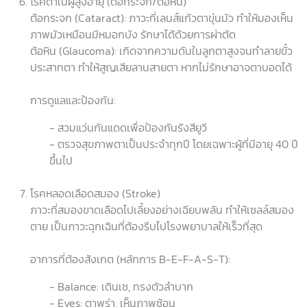
โรคตาในผู้สูงอายุ (ต้อกระจก/ต้อหิน)
ต้อกระจก (Cataract): ภาวะที่เลนส์แก้วตาขุ่นมัว ทำให้มองเห็น
ภาพมัวเหมือนมีหมอกบัง รักษาได้ด้วยการผ่าตัด
ต้อหิน (Glaucoma): เกิดจากความดันในลูกตาสูงจนทำลายขั้ว
ประสาทตา ทำให้สูญเสียลานสายตา หากไม่รักษาอาจตาบอดได้
การดูแลและป้องกัน:
- สวมแว่นกันแดดเพื่อป้องกันรังสียูวี
- ตรวจสุขภาพตาเป็นประจำทุกปี โดยเฉพาะผู้ที่มีอายุ 40 ปี
ขึ้นไป
โรคหลอดเลือดสมอง (Stroke)
ภาวะที่สมองขาดเลือดไปเลี้ยงอย่างเฉียบพลัน ทำให้เซลล์สมอง
ตาย เป็นภาวะฉุกเฉินที่ต้องรีบไปโรงพยาบาลให้เร็วที่สุด
อาการที่ต้องสังเกต (หลักการ B-E-F-A-S-T):
- Balance: เดินเซ, ทรงตัวลำบาก
- Eyes: ตาพร่า, เห็นภาพซ้อน