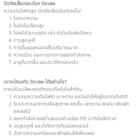
ปัจจัยเสี่ยงของโรค
Stroke
ความดันโลหิตสูง: ปัจจัยเสี่ยงอันดับหนึ่ง!
โรคเบาหวาน
ไขมันในเลือดสูง
โรคหัวใจบางชนิด เช่น หัวใจเต้นผิดจังหวะ
การสูบบุหรี่
การดื่มแอลกอฮอล์ในปริมาณมาก
ความอ้วน และการขาดการออกกำลังกาย
อายุที่มากขึ้น และประวัติครอบครัว
เราจะป้องกัน
Stroke
ได้อย่างไร
?
การปรับเปลี่ยนพฤติกรรมคือหัวใจสำคัญ:
ควบคุมความดันโลหิต เบาหวาน และไขมันให้อยู่ในเกณฑ์ปกติ
รับประทานอาหารเพื่อสุขภาพ:ลดเค็ม ลดหวาน ลดมัน เพิ่มผัก
และผลไม้
ออกกำลังกายสม่ำเสมอ:อย่างน้อย 150 นาทีต่อสัปดาห์
งดสูบบุหรี่ และจำกัดการดื่มแอลกอฮอล์
จัดการความเครียดและพักผ่อนให้เพียงพอ