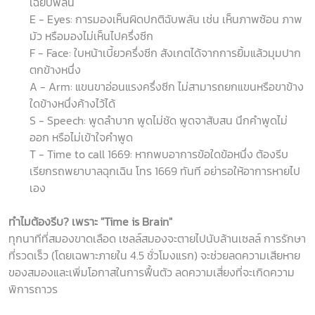
เฉียบพลัน
E - Eyes: การมองเห็นผิดปกติฉับพลัน เช่น เห็นภาพซ้อน ภาพ
มัว หรือมองไม่เห็นไปครึ่งซีก
F - Face: ใบหน้าเบี้ยวครึ่งซีก สังเกตได้จากการยิ้มแล้วมุมปาก
ตกข้างหนึ่ง
A - Arm: แขนขาอ่อนแรงครึ่งซีก ไม่สามารถยกแขนหรือขาข้าง
ใดข้างหนึ่งค้างไว้ได้
S - Speech: พูดลำบาก พูดไม่ชัด พูดจาสับสน นึกคำพูดไม่
ออก หรือไม่เข้าใจคำพูด
T - Time to call 1669: หากพบอาการข้อใดข้อหนึ่ง ต้องรีบ
เรียกรถพยาบาลฉุกเฉิน โทร 1669 ทันที อย่ารอให้อาการหายไป
เอง
ทำไมต้องรีบ
?
เพราะ "
Time is Brain"
ทุกนาทีที่สมองขาดเลือด เซลล์สมองจะตายไปนับล้านเซลล์ การรักษา
ที่รวดเร็ว (โดยเฉพาะภายใน 4.5 ชั่วโมงแรก) จะช่วยลดความเสียหาย
ของสมองและเพิ่มโอกาสในการฟื้นตัว ลดความเสี่ยงที่จะเกิดความ
พิการถาวร