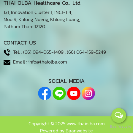
THAI OLBA Healthcare Co., Ltd.
131, Innovation Cluster 1, INC1-114,
Moo 9, Khlong Nueng, Khlong Luang,
Pathum Thani 12120.
CONTACT US
Tel. :
(66) 094-065-1409
,
(66) 064-159-5249
Email :
info@thaiolba.com
SOCIAL MEDIA
Copyright © 2025 www.thaiolba.com
BaanWebsite
Powered by
Baanwebsite