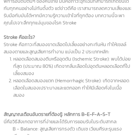
พิการอันดับต้นๆ ของคนไทย มันคือภาวะฉุกเฉินที่สามารถเกิดขึ้นได้
กับทุกคนอย่างไม่ทันตั้งตัว แต่ข่าวดีคือ เราสามารถลดความเสี่ยงและ
รับมือกับมันได้หากมีความรู้ความเข้าใจที่ถูกต้อง บทความนี้จะพา
คุณไปเจาะลึกทุกแง่มุมของโรค Stroke
Stroke
คืออะไร
?
Stroke คือภาวะที่สมองขาดเลือดไปเลี้ยงอย่างกะทันหัน ทำให้เซลล์
สมองตายและสูญเสียการทำงาน แบ่งเป็น 2 ประเภทหลัก:
หลอดเลือดสมองตีบหรืออุดตัน (Ischemic Stroke): พบได้บ่อย
ที่สุด (ประมาณ 80%) เกิดจากลิ่มเลือดไปอุดตันหลอดเลือดที่ไป
เลี้ยงสมอง
หลอดเลือดสมองแตก (Hemorrhagic Stroke): เกิดจากหลอด
เลือดในสมองเปราะบางและแตกออก ทำให้มีเลือดคั่งในเนื้อ
สมอง
สัญญาณเตือนอันตรายที่ต้องรู้: หลักการ
B-E-F-A-S-T
นี่คือวิธีสังเกตอาการที่ง่ายและได้รับการยอมรับในระดับสากล:
B - Balance: สูญเสียการทรงตัว เดินเซ เวียนศีรษะรุนแรง