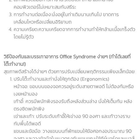
คอมพิวเตอร์ไม่เหมาะสมกับสรีระ
การทำงานต่อเนื่อง:นั่งอยู่ในท่าเดิมนานเกินไป ขาดการ
เคลื่อนไหวหรือเปลี่ยนอิริยาบถ
ความเครียด:ความเครียดจากการทำงานทำให้กล้ามเนื้อเกร็งตัว
โดยไม่รู้ตัว
วิธีป้องกันและบรรเทาอาการ
Office Syndrome
ง่ายๆ (ทำได้เลยที่
โต๊ะทำงาน!)
สุขภาพดีสร้างได้ง่ายๆ ด้วยการปรับเปลี่ยนพฤติกรรมเพียงเล็กน้อย:
ปรับโต๊ะทำงานและท่านั่งให้ถูกต้อง (Ergonomics)
หน้าจอ: ขอบบนของจอควรอยู่ระดับสายตาพอดี ไม่ต้องก้มหรือ
เงยหน้ามอง
เก้าอี้: ควรมีพนักพิงรองรับถึงหลังส่วนล่าง นั่งให้เต็มก้น หลัง
ตรงชิดพนักพิง
เข่าและเท้า: ปรับระดับเก้าอี้ให้เข่างอ 90 องศา และเท้าวางราบ
กับพื้นได้พอดี
แขนและข้อมือ: วางแขนบนที่พักแขนให้ข้อศอกงอประมาณ 90
องศา และวางข้อมือในแนวตรงกับแขนขณะใช้คีย์บอร์ดและเมาส์