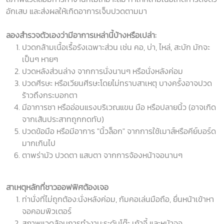
อักเสบ และส่งผลให้เกิดอาการเจ็บปวดตามมา
ลองสำรวจตัวเองว่ามีอาการเหล่านี้บ้างหรือเปล่า:
ปวดกล้ามเนื้อเรื้อรังเฉพาะส่วน เช่น คอ, บ่า, ไหล่, สะบัก มักจะ
เป็นๆ หายๆ
ปวดหลังส่วนล่าง จากการนั่งนานๆ หรือนั่งหลังค่อม
ปวดศีรษะ หรือเวียนศีรษะโดยไม่ทราบสาเหตุ บางครั้งอาจปวด
ร้าวถึงกระบอกตา
มีอาการชา หรืออ่อนแรงบริเวณแขน มือ หรือปลายนิ้ว (อาจเกิด
จากเส้นประสาทถูกกดทับ)
ปวดข้อมือ หรือมีอาการ "นิ้วล็อก" จากการใช้เมาส์หรือคีย์บอร์ด
มากเกินไป
ตาพร่ามัว ปวดตา แสบตา จากการจ้องหน้าจอนานๆ
สาเหตุหลักที่ชาวออฟฟิศต้องเจอ
ท่านั่งที่ไม่ถูกต้อง:นั่งหลังค่อม, ก้มคอเล่นมือถือ, ยื่นหน้าเข้าหา
จอคอมพิวเตอร์
สภาพแวดล้อมการทำงาน:ระดับโต๊ะ เก้าอี้ และหน้าจอ