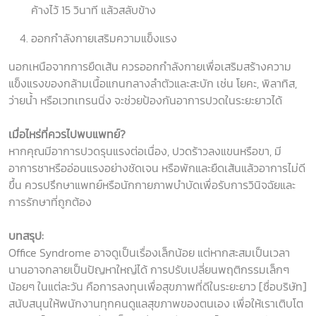
ค้างไว้ 15 วินาที แล้วสลับข้าง
ออกกำลังกายเสริมความแข็งแรง
นอกเหนือจากการยืดเส้น ควรออกกำลังกายเพื่อเสริมสร้างความ
แข็งแรงของกล้ามเนื้อแกนกลางลำตัวและสะบัก เช่น โยคะ, พิลาทิส,
ว่ายน้ำ หรือเวทเทรนนิ่ง จะช่วยป้องกันอาการปวดในระยะยาวได้
เมื่อไหร่ที่ควรไปพบแพทย์
?
หากคุณมีอาการปวดรุนแรงต่อเนื่อง, ปวดร้าวลงแขนหรือขา, มี
อาการชาหรืออ่อนแรงอย่างชัดเจน หรือพักและยืดเส้นแล้วอาการไม่ดี
ขึ้น ควรปรึกษาแพทย์หรือนักกายภาพบำบัดเพื่อรับการวินิจฉัยและ
การรักษาที่ถูกต้อง
บทสรุป:
Office Syndrome อาจดูเป็นเรื่องเล็กน้อย แต่หากสะสมเป็นเวลา
นานอาจกลายเป็นปัญหาใหญ่ได้ การปรับเปลี่ยนพฤติกรรมเล็กๆ
น้อยๆ ในแต่ละวัน คือการลงทุนเพื่อสุขภาพที่ดีในระยะยาว [ชื่อบริษัท]
สนับสนุนให้พนักงานทุกคนดูแลสุขภาพของตนเอง เพื่อให้เราเติบโต