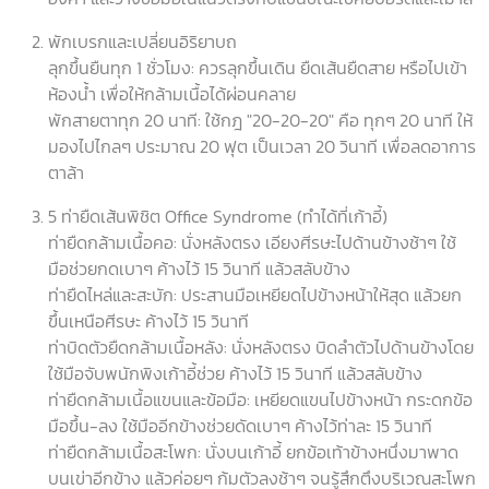
พักเบรกและเปลี่ยนอิริยาบถ
ลุกขึ้นยืนทุก 1 ชั่วโมง: ควรลุกขึ้นเดิน ยืดเส้นยืดสาย หรือไปเข้า
ห้องน้ำ เพื่อให้กล้ามเนื้อได้ผ่อนคลาย
พักสายตาทุก 20 นาที: ใช้กฎ "20-20-20" คือ ทุกๆ 20 นาที ให้
มองไปไกลๆ ประมาณ 20 ฟุต เป็นเวลา 20 วินาที เพื่อลดอาการ
ตาล้า
5 ท่ายืดเส้นพิชิต Office Syndrome (ทำได้ที่เก้าอี้)
ท่ายืดกล้ามเนื้อคอ: นั่งหลังตรง เอียงศีรษะไปด้านข้างช้าๆ ใช้
มือช่วยกดเบาๆ ค้างไว้ 15 วินาที แล้วสลับข้าง
ท่ายืดไหล่และสะบัก: ประสานมือเหยียดไปข้างหน้าให้สุด แล้วยก
ขึ้นเหนือศีรษะ ค้างไว้ 15 วินาที
ท่าบิดตัวยืดกล้ามเนื้อหลัง: นั่งหลังตรง บิดลำตัวไปด้านข้างโดย
ใช้มือจับพนักพิงเก้าอี้ช่วย ค้างไว้ 15 วินาที แล้วสลับข้าง
ท่ายืดกล้ามเนื้อแขนและข้อมือ: เหยียดแขนไปข้างหน้า กระดกข้อ
มือขึ้น-ลง ใช้มืออีกข้างช่วยดัดเบาๆ ค้างไว้ท่าละ 15 วินาที
ท่ายืดกล้ามเนื้อสะโพก: นั่งบนเก้าอี้ ยกข้อเท้าข้างหนึ่งมาพาด
บนเข่าอีกข้าง แล้วค่อยๆ ก้มตัวลงช้าๆ จนรู้สึกตึงบริเวณสะโพก