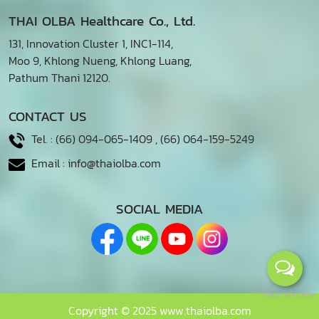
THAI OLBA Healthcare Co., Ltd.
131, Innovation Cluster 1, INC1-114,
Moo 9, Khlong Nueng, Khlong Luang,
Pathum Thani 12120.
CONTACT US
Tel. :
(66) 094-065-1409
,
(66) 064-159-5249
Email :
info@thaiolba.com
SOCIAL MEDIA
BaanWebsite
Copyright © 2025 www.thaiolba.com